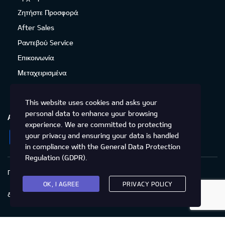
Ζητήστε Προσφορά
After Sales
Ραντεβού Service
Επικοινωνία
Μεταχειρισμένα
This website uses cookies and asks your
personal data to enhance your browsing
ΑΚΟΛΟΥΘΉΣΤΕ ΜΑΣ
experience. We are committed to protecting
Facebook
Instagram
Twitter
YouTube
your privacy and ensuring your data is handled
in compliance with the
General Data Protection
Regulation (GDPR)
.
Πολιτική Απορρήτου
Προστασία προσωπικών δεδομένων
Cookies
Δικαιώματα του Υποκειμένου των
OK, I AGREE
PRIVACY POLICY
δεδομένων
Προσβασιμότητα