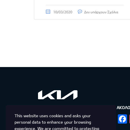
10/03/2020
Δεν υπάρχουν Σχόλια
ΑΚΟΛΟ
Αρχική
This website uses cookies and asks your
Ζητήστε Προσφορά
personal data to enhance your browsing
After Sales
experience. We are committed to protecting